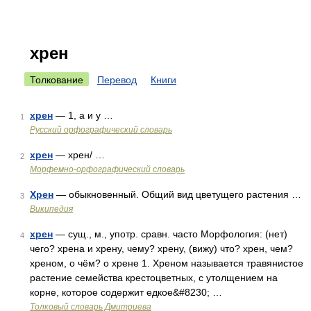
хрен
Толкование
Перевод
Книги
хрен
— 1, а и у …
1
Русский орфографический словарь
хрен
— хрен/ …
2
Морфемно-орфографический словарь
Хрен
— обыкновенный. Общий вид цветущего растения …
3
Википедия
хрен
— сущ., м., употр. сравн. часто Морфология: (нет)
4
чего? хрена и хрену, чему? хрену, (вижу) что? хрен, чем?
хреном, о чём? о хрене 1. Хреном называется травянистое
растение семейства крестоцветных, с утолщением на
корне, которое содержит едкое&#8230; …
Толковый словарь Дмитриева