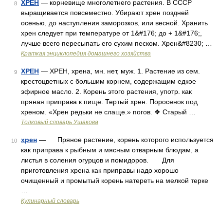
ХРЕН
— корневище многолетнего растения. В СССР
8
выращивается повсеместно. Убирают хрен поздней
осенью, до наступления заморозков, или весной. Хранить
хрен следует при температуре от 1&#176; до + 1&#176;,
лучше всего пересыпать его сухим песком. Хрен&#8230; …
Краткая энциклопедия домашнего хозяйства
ХРЕН
— ХРЕН, хрена, мн. нет, муж. 1. Растение из сем.
9
крестоцветных с большим корнем, содержащим едкое
эфирное масло. 2. Корень этого растения, употр. как
пряная приправа к пище. Тертый хрен. Поросенок под
хреном. «Хрен редьки не слаще.» погов. ❖ Старый …
Толковый словарь Ушакова
хрен
— Пряное растение, корень которого используется
10
как приправа к рыбным и мясным отварным блюдам, а
листья в соления огурцов и помидоров. Для
приготовления хрена как приправы надо хорошо
очищенный и промытый корень натереть на мелкой терке
…
Кулинарный словарь