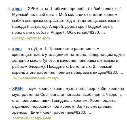
хрен
— ХРЕН, а, м. 1. обычно пренебр. Любой человек. 2.
5
Мужской половой орган. Мой миленочек с тоски хреном
выбил две доски возрастает год от года мощь советского
народа (частушка). Андрей, держи хрен бодрей шутл.
присловие с собств. Андрей. Облетели&#8230; …
Словарь русского арго
хрен
— а ( у); м. 1. Травянистое растение сем.
6
крестоцветных, с утолщением на корне, содержащим едкое
эфирное масло (употр. в качестве приправы к мясным и
рыбным блюдам). Посадить х. Выкопать х. 2. Горький
корень этого растения; пряная приправа к пище&#8230; …
Энциклопедический словарь
ХРЕН
— муж. хренок, хрень муж., новг., твер. хрён, хренина
7
муж. растение Cochlearia armoracea, особ. пряный корень
его, приправа пищи. Говядина с хреном. Хрен подается
отдельно; поросенок под хреном. Залить сметанным
хреном. | Дикий хрен, растение&#8230; …
Толковый словарь Даля